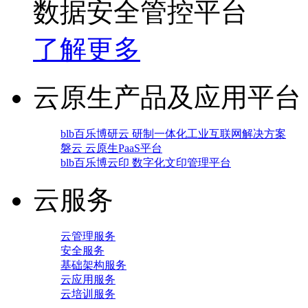
数据安全管控平台
了解更多
云原生产品及应用平台
blb百乐博研云 研制一体化工业互联网解决方案
磐云 云原生PaaS平台
blb百乐博云印 数字化文印管理平台
云服务
云管理服务
安全服务
基础架构服务
云应用服务
云培训服务