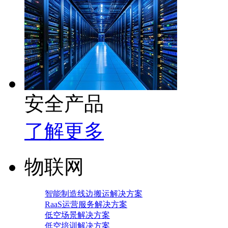
安全产品
了解更多
物联网
智能制造线边搬运解决方案
RaaS运营服务解决方案
低空场景解决方案
低空培训解决方案