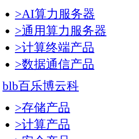
>AI算力服务器
>通用算力服务器
>计算终端产品
>数据通信产品
blb百乐博云科
>存储产品
>计算产品