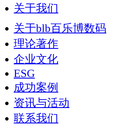
关于我们
关于blb百乐博数码
理论著作
企业文化
ESG
成功案例
资讯与活动
联系我们