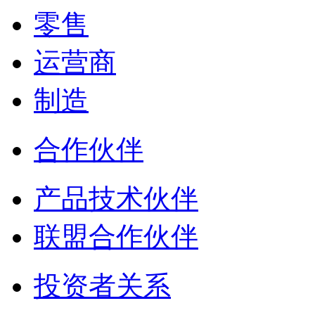
零售
运营商
制造
合作伙伴
产品技术伙伴
联盟合作伙伴
投资者关系