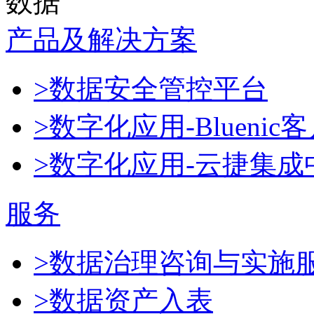
数据
产品及解决方案
>数据安全管控平台
>数字化应用-Blueni
>数字化应用-云捷集成
服务
>数据治理咨询与实施
>数据资产入表