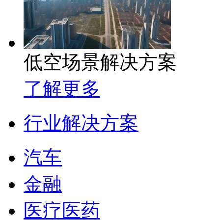
低空场景解决方案
了解更多
行业解决方案
汽车
金融
医疗医药