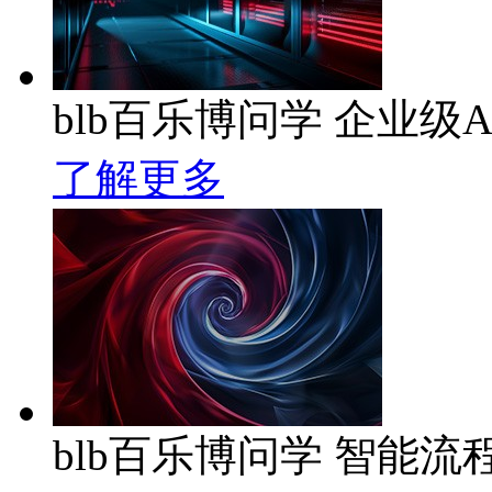
blb百乐博问学 企业级A
了解更多
blb百乐博问学 智能流