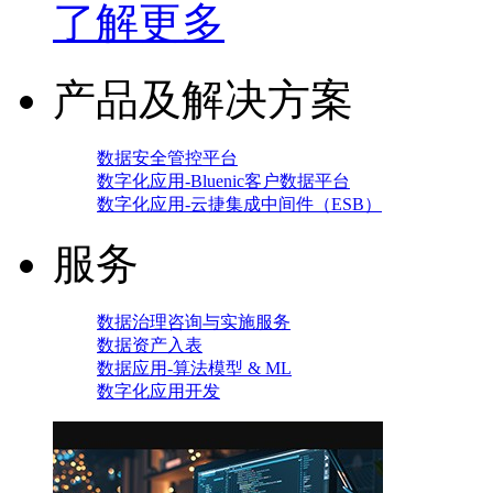
了解更多
产品及解决方案
数据安全管控平台
数字化应用-Bluenic客户数据平台
数字化应用-云捷集成中间件（ESB）
服务
数据治理咨询与实施服务
数据资产入表
数据应用-算法模型 & ML
数字化应用开发